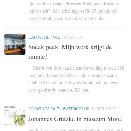
tijdens de expositie “Beesten Boel op de Erasmus
universiteit”. Alle tekeningen (38- 27 cm) zijn in
passepartout gezet. Kom maar op met die...
EXPOSITIE
/
OIL
15 SEP, 2017
Sneak peek. Mijn werk krijgt de
ruimte!
Hier is een deel van de tentoonstelling te zien. Hij
loopt nog tot eind oktober in de Erasmus Faculty
Club te Rotterdam. Het werk komt mooi uit tegen
deze gekleurde wanden. Zelf sta...
DRAWINGS 2017
/
WATERCOLOR
19 MEI, 2017
Johannes Grützke in museum More.
Sinds 2 jaar is er een nieuw museum in Gorssel vlak