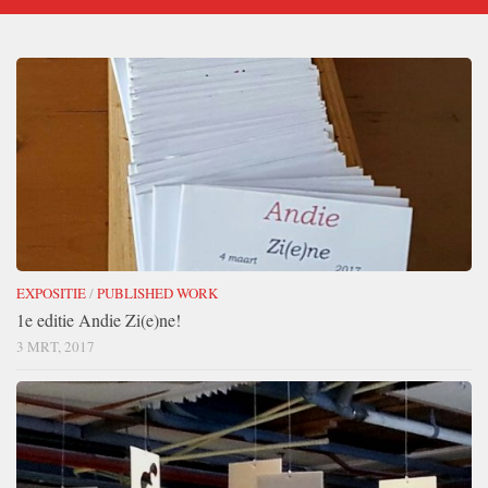
EXPOSITIE
/
PUBLISHED WORK
1e editie Andie Zi(e)ne!
3 MRT, 2017