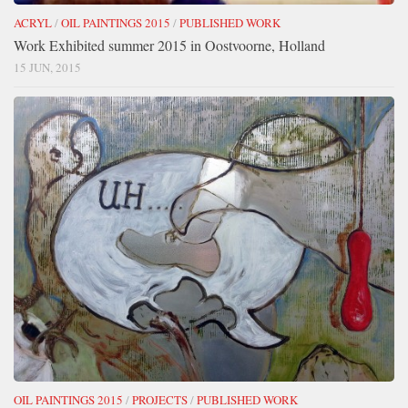
ACRYL
/
OIL PAINTINGS 2015
/
PUBLISHED WORK
Work Exhibited summer 2015 in Oostvoorne, Holland
15 JUN, 2015
OIL PAINTINGS 2015
/
PROJECTS
/
PUBLISHED WORK