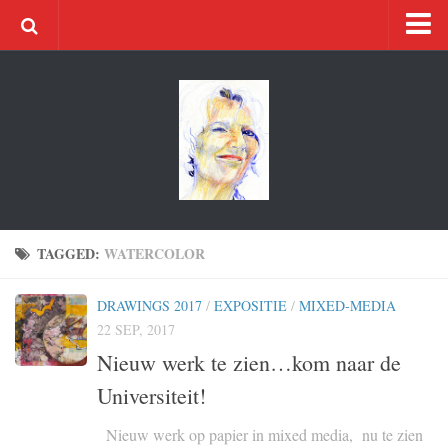
Home
Artwork
Acryl
Bookbinding
Oil paintings 2017
Oil paintings 2016
TAGGED:
WATERCOLOR
Oil paintings 2015
DRAWINGS 2017
/
EXPOSITIE
/
MIXED-MEDIA
Oil paintings 2014
22 SEP, 2017
Pictura
Nieuw werk te zien…kom naar de
Contact
Universiteit!
About
Nieuw werk op papier in mixed media, nu te zien