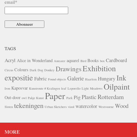
email*
TAGS
Acryl
Cardboard
Alice in Wonderland
aquarel
Books
Anteater
Bird
box
Exhibition
Drawings
Colours
Circus
Dark
Dog
Donkey
expositie
Ink
Galerie
Fabric
Hungary
Found objects
Haarlem
Oilpaint
Kaposvar
Iron
Kunstroute # Kralingen
leaf
Leporello
Light
Meadows
Paper
Rotterdam
Plastic
Pig
Out-door
owl
Pakje Kunst
Park
tekeningen
Wood
watercolor
Sloten
Urban Sketchers
viool
Westvoorne
MORE