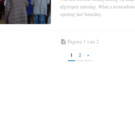
afgelopen zaterdag. What a tremendous 
opening last Saturday.
Pagina 1 van 2
1
2
»