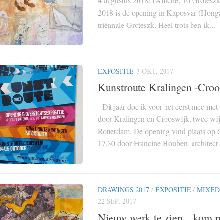
4 augustus 2018! (Affiche; 10 Grotesz
2018 is de opening in Kaposvár (Honga
triënnale Groteszk. Heel trots ben ik...
EXPOSITIE
3 OKT, 2017
Kunstroute Kralingen -Croo
Dit jaar doe ik voor het eerst mee met
door Kralingen en Crooswijk, twee wij
Rotterdam. De opening vind plaats op 
17.30 door Francine Houben, architect 
DRAWINGS 2017
/
EXPOSITIE
/
MIXED
22 SEP, 2017
Nieuw werk te zien…kom n