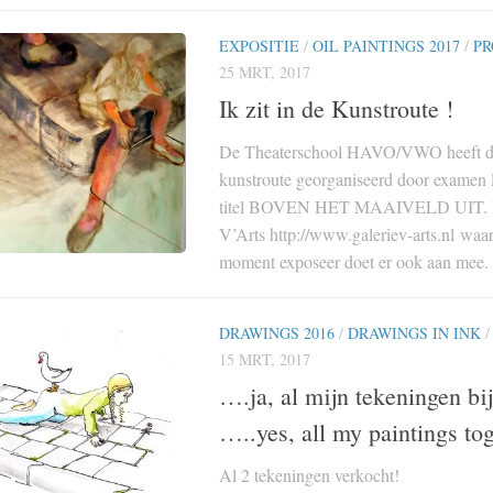
EXPOSITIE
/
OIL PAINTINGS 2017
/
PR
25 MRT, 2017
Ik zit in de Kunstroute !
De Theaterschool HAVO/VWO heeft d
kunstroute georganiseerd door examen l
titel BOVEN HET MAAIVELD UIT. Mi
V’Arts http://www.galeriev-arts.nl waar
moment exposeer doet er ook aan mee. E
DRAWINGS 2016
/
DRAWINGS IN INK
15 MRT, 2017
….ja, al mijn tekeningen bij
…..yes, all my paintings tog
Al 2 tekeningen verkocht!