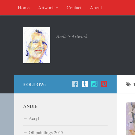
Home
Artwork
Contact
About
Andie’s Artwork
FOLLOW:
ANDIE
Acryl
Oil paintings 2017