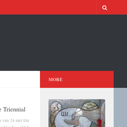
MORE
e Triennial
n van 24 mei t/m