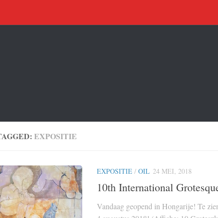
TAGGED:
EXPOSITIE
EXPOSITIE
/
OIL
24 MEI, 2018
10th International Grotesqu
Vandaag geopend in Hongarije! Te zie