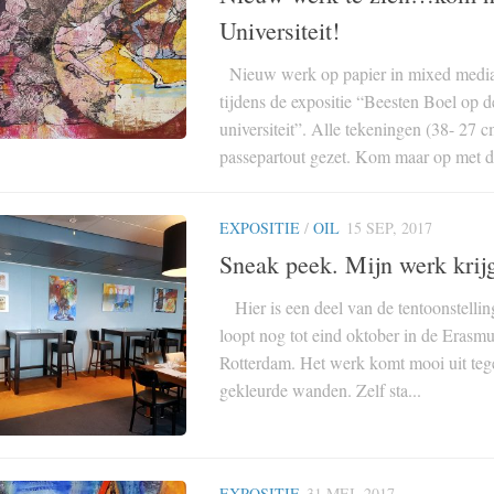
Universiteit!
Nieuw werk op papier in mixed media
tijdens de expositie “Beesten Boel op 
universiteit”. Alle tekeningen (38- 27 c
passepartout gezet. Kom maar op met di
EXPOSITIE
/
OIL
15 SEP, 2017
Sneak peek. Mijn werk krijg
Hier is een deel van de tentoonstelling
loopt nog tot eind oktober in de Erasmu
Rotterdam. Het werk komt mooi uit teg
gekleurde wanden. Zelf sta...
EXPOSITIE
31 MEI, 2017