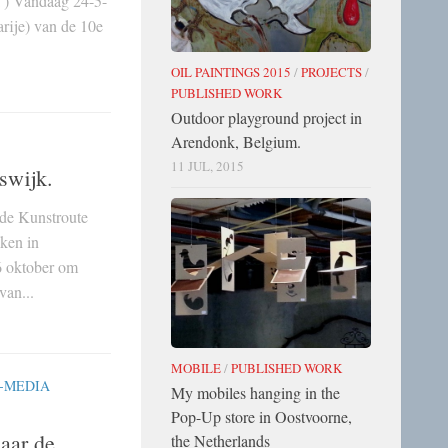
k ) Vandaag 24-5-
rije) van de 10e
OIL PAINTINGS 2015
/
PROJECTS
/
PUBLISHED WORK
Outdoor playground project in
Arendonk, Belgium.
11 JUL, 2015
swijk.
 de Kunstroute
ken in
6 oktober om
van...
MOBILE
/
PUBLISHED WORK
-MEDIA
My mobiles hanging in the
Pop-Up store in Oostvoorne,
aar de
the Netherlands