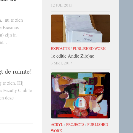
12 JUL, 2015
, nu te zien
de Erasmus
m) zijn in
e...
EXPOSITIE
/
PUBLISHED WORK
1e editie Andie Zi(e)ne!
3 MRT, 2017
t de ruimte!
 te zien. Hij
s Faculty Club te
en deze
ACRYL
/
PROJECTS
/
PUBLISHED
WORK