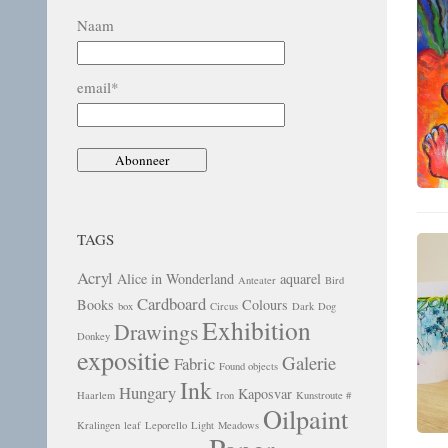
Naam
email*
TAGS
Acryl
Alice in Wonderland
aquarel
Anteater
Bird
Cardboard
Books
Colours
box
Circus
Dark
Dog
Exhibition
Drawings
Donkey
expositie
Galerie
Fabric
Found objects
Ink
Hungary
Kaposvar
Haarlem
Iron
Kunstroute #
Oilpaint
Kralingen
leaf
Leporello
Light
Meadows