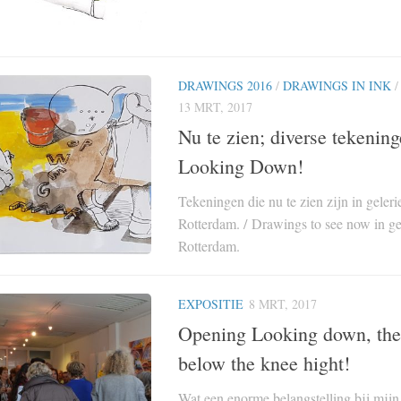
DRAWINGS 2016
/
DRAWINGS IN INK
13 MRT, 2017
Nu te zien; diverse tekenin
Looking Down!
Tekeningen die nu te zien zijn in gelerie
Rotterdam. / Drawings to see now in gel
Rotterdam.
EXPOSITIE
8 MRT, 2017
Opening Looking down, the
below the knee hight!
Wat een enorme belangstelling bij mij