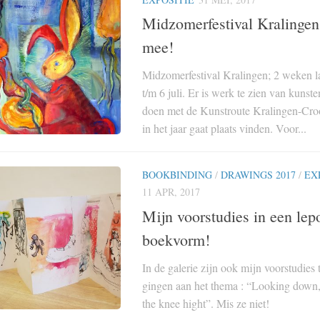
Midzomerfestival Kralingen
mee!
Midzomerfestival Kralingen; 2 weken l
t/m 6 juli. Er is werk te zien van kunst
doen met de Kunstroute Kralingen-Croo
in het jaar gaat plaats vinden. Voor...
BOOKBINDING
/
DRAWINGS 2017
/
EX
11 APR, 2017
Mijn voorstudies in een lep
boekvorm!
In de galerie zijn ook mijn voorstudies 
gingen aan het thema : “Looking down,
the knee hight”. Mis ze niet!