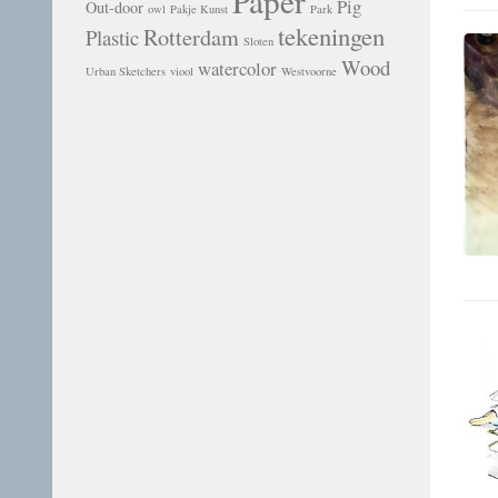
Paper
Pig
Out-door
owl
Pakje Kunst
Park
tekeningen
Rotterdam
Plastic
Sloten
Wood
watercolor
Urban Sketchers
viool
Westvoorne