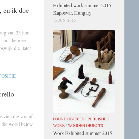
Exhibited work summer 2015
, en ik doe
Kaposvar, Hungary
15 JUN, 2015
ang van 23 juni
enaars die mee
swijk die later
POSITIE
orello
te zien die vooraf
FOUND OBJECTS
/
PUBLISHED
 the world below
WORK
/
WOODEN OBJECTS
Work Exhibited summer 2015