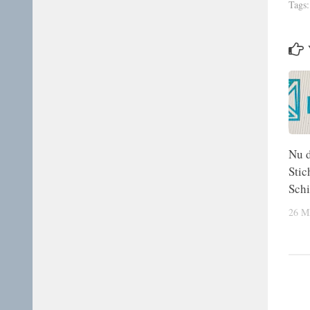
Tags:
Nu 
Stic
Sch
26 M