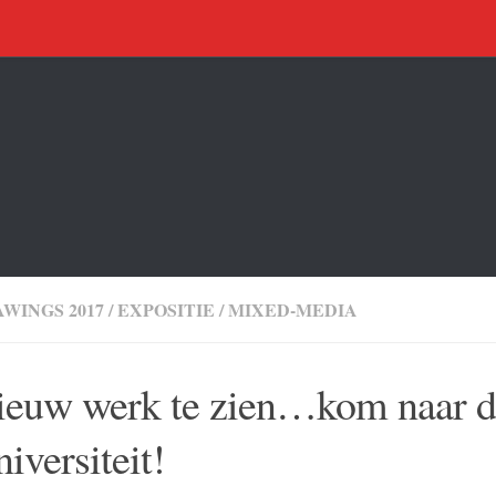
WINGS 2017
/
EXPOSITIE
/
MIXED-MEDIA
ieuw werk te zien…kom naar d
iversiteit!