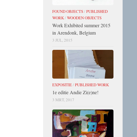
FOUND OBJECTS
/
PUBLISHED
WORK
/
WOODEN OBJECTS
Work Exhibited summer 2015
in Arendonk, Belgium
3 JUL, 2015
EXPOSITIE
/
PUBLISHED WORK
1e editie Andie Zi(e)ne!
3 MRT, 2017