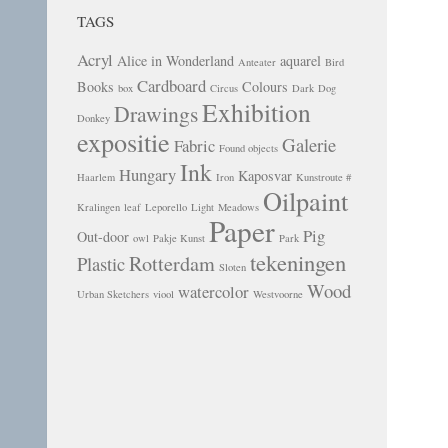
TAGS
Acryl
Alice in Wonderland
aquarel
Anteater
Bird
Cardboard
Books
Colours
box
Circus
Dark
Dog
Exhibition
Drawings
Donkey
expositie
Galerie
Fabric
Found objects
Ink
Hungary
Kaposvar
Haarlem
Iron
Kunstroute #
Oilpaint
Kralingen
leaf
Leporello
Light
Meadows
Paper
Pig
Out-door
owl
Pakje Kunst
Park
tekeningen
Rotterdam
Plastic
Sloten
Wood
watercolor
Urban Sketchers
viool
Westvoorne