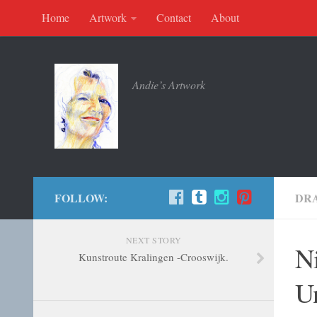
Home
Artwork
Contact
About
Andie’s Artwork
FOLLOW:
DRA
NEXT STORY
N
Kunstroute Kralingen -Crooswijk.
Un