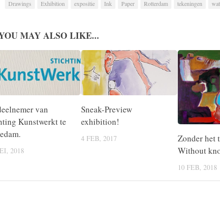
Drawings
Exhibition
expositie
Ink
Paper
Rotterdam
tekeningen
wat
YOU MAY ALSO LIKE...
deelnemer van
Sneak-Preview
hting Kunstwerkt te
exhibition!
iedam.
Zonder het t
4 FEB, 2017
Without kn
EI, 2018
10 FEB, 2018