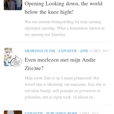
Opening Looking down, the world
below the knee hight!
Wat een enorme belangstelling bij mijn opening
afgelopen zaterdag. What a tremendous interest in
my opening last Saturday.
DRAWINGS IN INK
/
EXPOSITIE
/
ZINE
8 MRT, 2017
Even meelezen met mijn Andie
Zi(e)ne?
Mijn eerste Zine is op 4 maart gelanceerd! Het
woord zine is afkomstig van magazine. Een zine is
een klein boekje, zelf gemaakt en gevouwen of
gebonden, met je eigen werk of ideeen en...
EXPOSITIE
/
PUBLISHED WORK
3 MRT, 2017