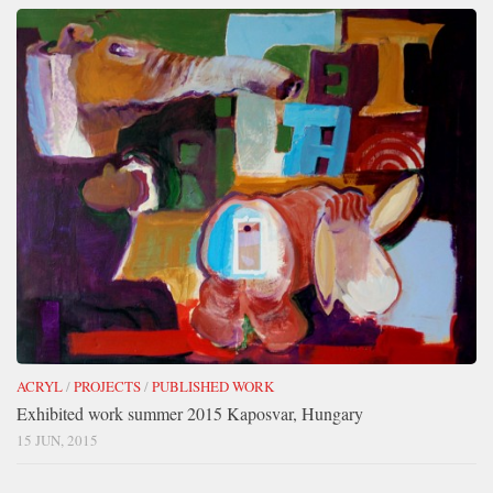
ACRYL
/
PROJECTS
/
PUBLISHED WORK
Exhibited work summer 2015 Kaposvar, Hungary
15 JUN, 2015