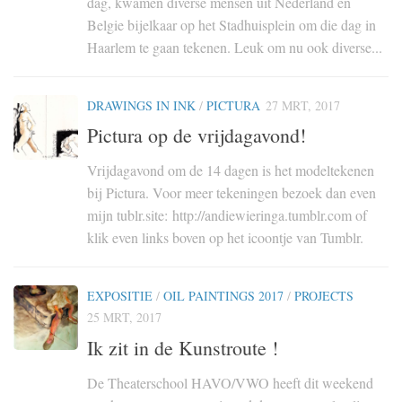
dag, kwamen diverse mensen uit Nederland en
Belgie bijelkaar op het Stadhuisplein om die dag in
Haarlem te gaan tekenen. Leuk om nu ook diverse...
DRAWINGS IN INK
/
PICTURA
27 MRT, 2017
Pictura op de vrijdagavond!
Vrijdagavond om de 14 dagen is het modeltekenen
bij Pictura. Voor meer tekeningen bezoek dan even
mijn tublr.site: http://andiewieringa.tumblr.com of
klik even links boven op het icoontje van Tumblr.
EXPOSITIE
/
OIL PAINTINGS 2017
/
PROJECTS
25 MRT, 2017
Ik zit in de Kunstroute !
De Theaterschool HAVO/VWO heeft dit weekend