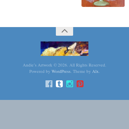
Andie’s Artwork © 2026. All Rights Reserved.
Powered by
WordPress
. Theme by
Alx
.