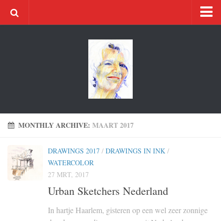
Home
Artwork
Acryl
Bookbinding
Oil paintings 2017
Oil paintings 2016
MONTHLY ARCHIVE:
MAART 2017
Oil paintings 2015
DRAWINGS 2017
/
DRAWINGS IN INK
/
Oil paintings 2014
WATERCOLOR
Pictura
27 MRT, 2017
Contact
Urban Sketchers Nederland
About
In hartje Haarlem, gisteren op een wel zeer zonnige