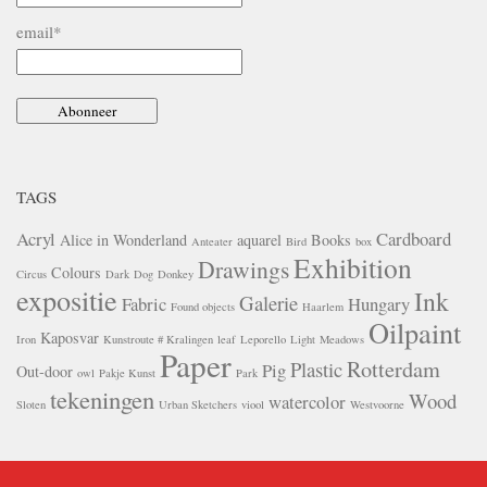
email*
TAGS
Acryl
Cardboard
Alice in Wonderland
aquarel
Books
Anteater
Bird
box
Exhibition
Drawings
Colours
Circus
Dark
Dog
Donkey
expositie
Ink
Galerie
Fabric
Hungary
Found objects
Haarlem
Oilpaint
Kaposvar
Iron
Kunstroute # Kralingen
leaf
Leporello
Light
Meadows
Paper
Rotterdam
Plastic
Pig
Out-door
owl
Pakje Kunst
Park
tekeningen
Wood
watercolor
Sloten
Urban Sketchers
viool
Westvoorne