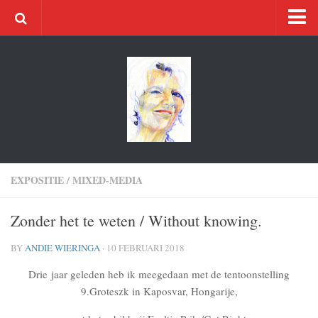
Home
Artwork
Acryl
Bookbinding
Oil paintings 2017
Oil paintings 2016
EXPOSITIE
/
MIXED-MEDIA
Oil paintings 2015
Zonder het te weten / Without knowing.
Oil paintings 2014
Pictura
BY
ANDIE WIERINGA
· 10 FEBRUARI 2018
Contact
Drie jaar geleden heb ik meegedaan met de tentoonstelling
9.Groteszk in Kaposvar, Hongarije,
About