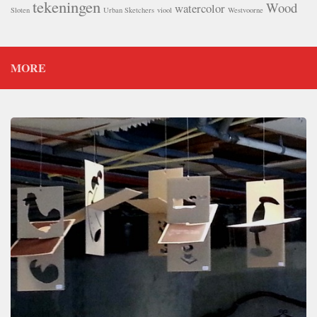
tekeningen
Wood
watercolor
Sloten
Urban Sketchers
viool
Westvoorne
MORE