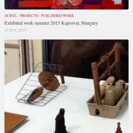
ACRYL
/
PROJECTS
/
PUBLISHED WORK
Exhibited work summer 2015 Kaposvar, Hungary
15 JUN, 2015