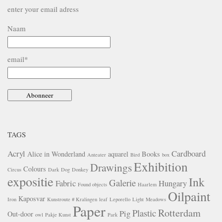
enter your email adress
Naam
email*
TAGS
Acryl
Cardboard
Alice in Wonderland
aquarel
Books
Anteater
Bird
box
Exhibition
Drawings
Colours
Circus
Dark
Dog
Donkey
expositie
Ink
Galerie
Fabric
Hungary
Found objects
Haarlem
Oilpaint
Kaposvar
Iron
Kunstroute # Kralingen
leaf
Leporello
Light
Meadows
Paper
Rotterdam
Plastic
Pig
Out-door
owl
Pakje Kunst
Park