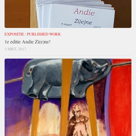
EXPOSITIE
/
PUBLISHED WORK
1e editie Andie Zi(e)ne!
3 MRT, 2017