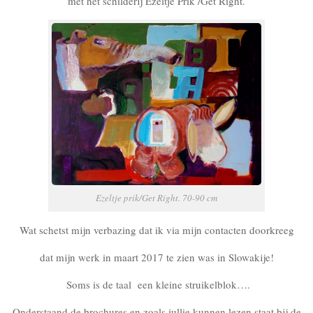
met het schilderij Ezeltje Prik /Get Right.
Ezeltje prik/Get Right. 70-90 cm
Wat schetst mijn verbazing dat ik via mijn contacten doorkreeg
dat mijn werk in maart 2017 te zien was in Slowakije!
Soms is de taal een kleine struikelblok….
Onderstaand de brochures en zoals jullie kunnen lezen staat bij de